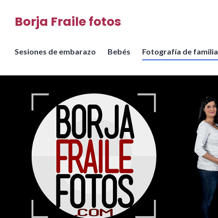
Saltar
Borja Fraile fotos
al
contenido
Sesiones de embarazo
Bebés
Fotografía de familia