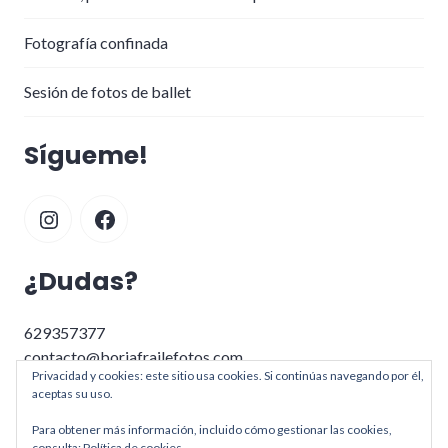
Fotografía confinada
Sesión de fotos de ballet
Sígueme!
Instagram
Facebook
¿Dudas?
629357377
contacto@borjafrailefotos.com
Privacidad y cookies: este sitio usa cookies. Si continúas navegando por él,
aceptas su uso.
Buscar:
Busc
Para obtener más información, incluido cómo gestionar las cookies,
consulta:
Política de cookies