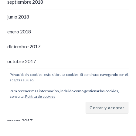
septiembre 2018
junio 2018
enero 2018
diciembre 2017
octubre 2017
Privacidad y cookies: este sitio usa cookies. Si continúas navegando por él,
agosto 2017
aceptas su uso.
junio 2017
Para obtener más información, incluido cómo gestionar las cookies,
consulta:
Política de cookies
mayo 2017
marzo 2017
diciembre 2016