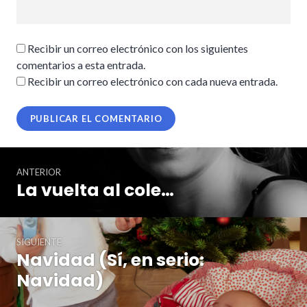
Recibir un correo electrónico con los siguientes
comentarios a esta entrada.
Recibir un correo electrónico con cada nueva entrada.
Navegación
ANTERIOR
de
La vuelta al cole…
Entrada
entradas
anterior:
SIGUIENTE
Navidad (Sí, en serio:
Entrada
siguiente:
Navidad)