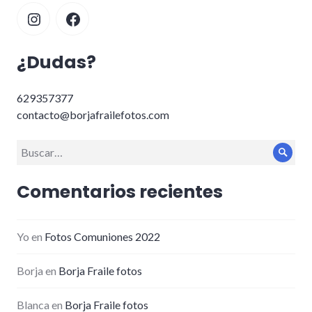
Instagram
Facebook
¿Dudas?
629357377
contacto@borjafrailefotos.com
Buscar:
Busc
Comentarios recientes
Yo
en
Fotos Comuniones 2022
Borja
en
Borja Fraile fotos
Blanca
en
Borja Fraile fotos