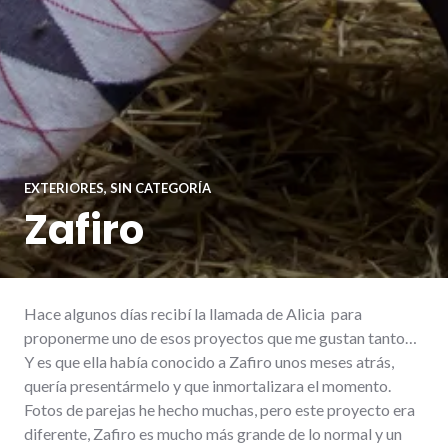
EXTERIORES
,
SIN CATEGORÍA
Zafiro
Hace algunos días recibí la llamada de Alicia para
proponerme uno de esos proyectos que me gustan tanto…
Y es que ella había conocido a Zafiro unos meses atrás,
quería presentármelo y que inmortalizara el momento.
Fotos de parejas he hecho muchas, pero este proyecto era
diferente, Zafiro es mucho más grande de lo normal y un