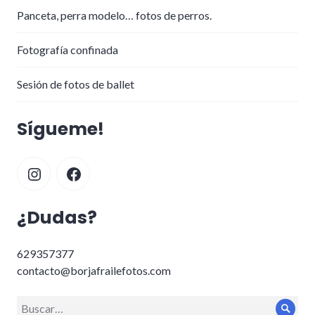
Panceta, perra modelo… fotos de perros.
Fotografía confinada
Sesión de fotos de ballet
Sígueme!
Instagram
Facebook
¿Dudas?
629357377
contacto@borjafrailefotos.com
Buscar:
Busc