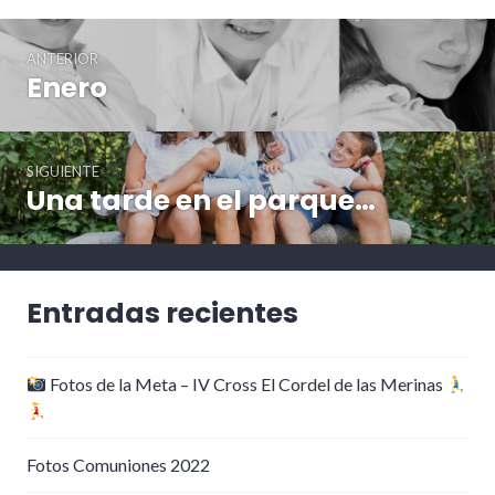
Navegación
ANTERIOR
de
Enero
Entrada
entradas
anterior:
SIGUIENTE
Una tarde en el parque…
Entrada
siguiente:
Entradas recientes
Fotos de la Meta – IV Cross El Cordel de las Merinas
Fotos Comuniones 2022