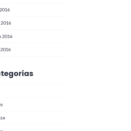
 2016
o 2016
o 2016
l 2016
tegorías
és
eza
as