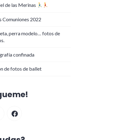
el de las Merinas
s Comuniones 2022
eta, perra modelo… fotos de
os.
grafía confinada
n de fotos de ballet
gueme!
stagram
Facebook
udas?