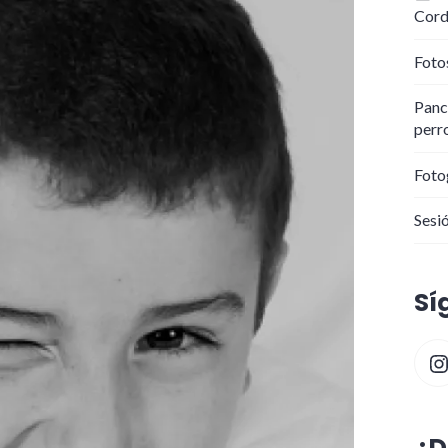
Cord
Foto
Panc
perr
Foto
Sesió
Sí
In
¿D