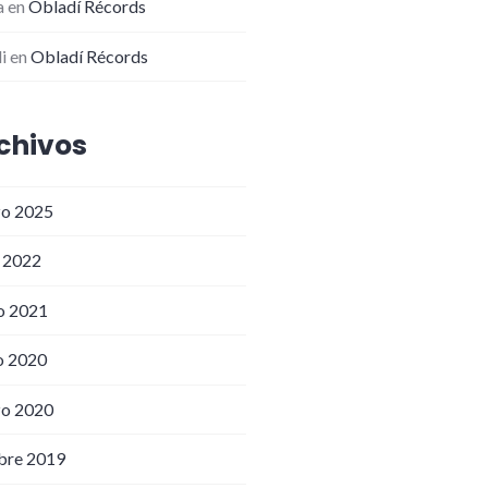
a
en
Obladí Récords
i
en
Obladí Récords
chivos
o 2025
o 2022
o 2021
o 2020
o 2020
bre 2019