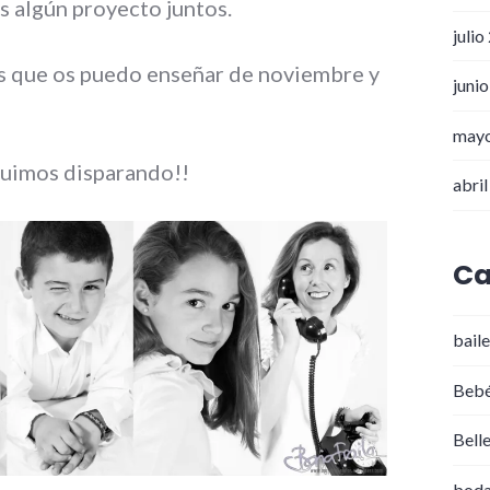
s algún proyecto juntos.
julio
as que os puedo enseñar de noviembre y
juni
may
guimos disparando!!
abri
Ca
baile
Beb
Bell
bod