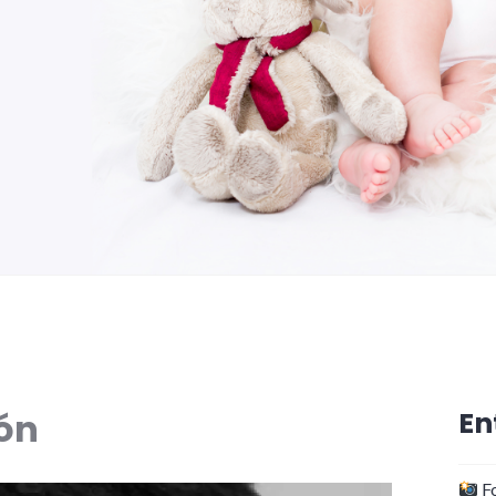
ón
En
Fo