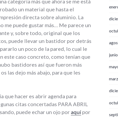
na categoría más que ahora se me está
ener
probado un material que hasta el
mpresión directa sobre aluminio. La
dici
 no me puede gustar más… Me parece un
octu
te y, sobre todo, original que los
os, puede llevar un bastidor por detrás
agos
pararlo un poco de la pared, lo cual le
juni
En este caso concreto, como tenían que
 hubo bastidores así que fueron más
may
 os las dejo más abajo, para que les
marz
dici
ía que hacer es abrir agenda para
octu
algunas citas concertadas PARA ABRIL
ensando, puede echar un ojo por
aquí
por
sept