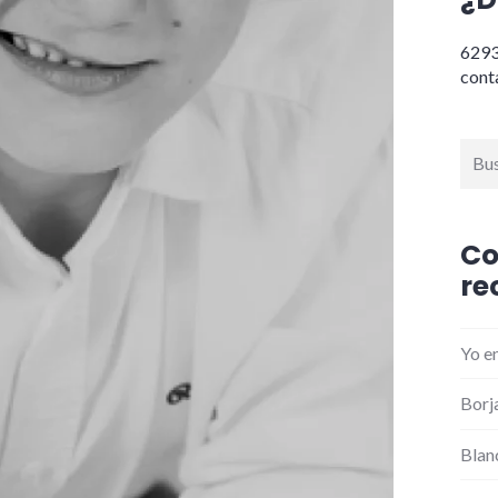
629
cont
Busc
Co
re
Yo
e
Borj
Blan