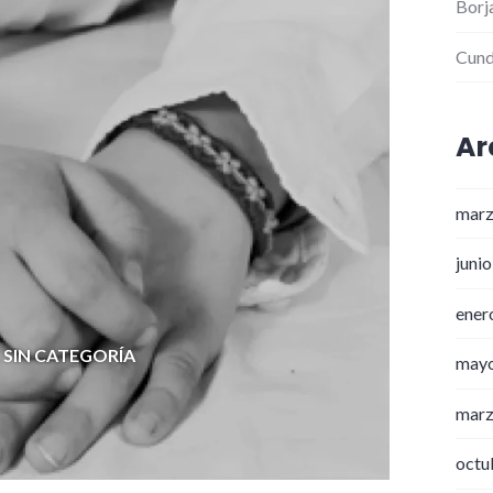
Borj
Cund
Ar
marz
juni
ener
,
SIN CATEGORÍA
may
marz
octu