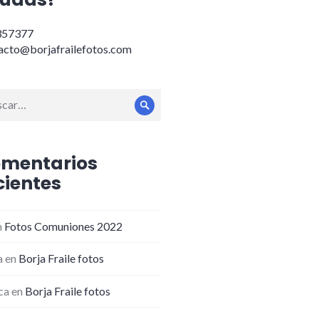
357377
acto@borjafrailefotos.com
ar:
Buscar
mentarios
cientes
n
Fotos Comuniones 2022
a
en
Borja Fraile fotos
ca
en
Borja Fraile fotos