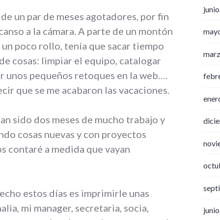
juni
de un par de meses agotadores, por fin
canso a la cámara. A parte de un montón
may
 un poco rollo, tenía que sacar tiempo
marz
de cosas: limpiar el equipo, catalogar
cer unos pequeños retoques en la web….
febr
cir que se me acabaron las vacaciones.
ener
an sido dos meses de mucho trabajo y
dici
ndo cosas nuevas y con proyectos
novi
os contaré a medida que vayan
octu
sept
echo estos días es imprimirle unas
ia, mi manager, secretaria, socia,
juni